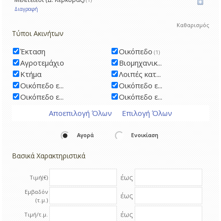
Διαγραφή
Καθαρισμός
Τύποι Ακινήτων
Έκταση
Οικόπεδο
(1)
Αγροτεμάχιο
Βιομηχανικ...
Κτήμα
Λοιπές κατ...
Οικόπεδο ε...
Οικόπεδο ε...
Οικόπεδο ε...
Οικόπεδο ε...
Αποεπιλογή Όλων
Επιλογή Όλων
Αγορά
Ενοικίαση
Βασικά Χαρακτηριστικά
έως
Τιμή(€)
Εμβαδόν
έως
(τ.μ.)
έως
Τιμή/τ.μ.