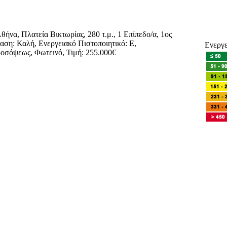
να, Πλατεία Βικτωρίας, 280 τ.μ., 1 Επίπεδο/α, 1ος
αση: Καλή, Ενεργειακό Πιστοποιητικό: Ε,
Ενεργε
οσόψεως, Φωτεινό, Τιμή: 255.000€