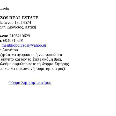
νωνία
ZOS REAL ESTATE
Ιωάννου 13, 14574
λη, Διόνυσος, Αττική
φωνο
:
2106210629
ό
: 6949719491
:
mesitikopolyzos@yahoo.gr
η Ακινήτου
ζητάτε να αγοράσετε ή να ενοικιάσετε
 ακίνητο και δεν το έχετε ακόμη βρει,
αλούμε συμπληρώστε τη Φόρμα Ζήτησης
ου και θα επικοινωνήσουμε άμεσα μαζί
Φόρμα Ζήτησης ακινήτου