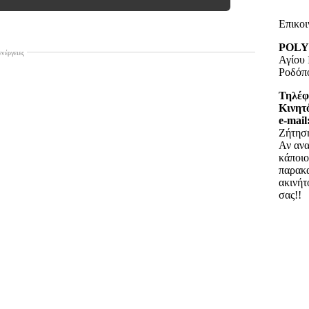
Επικοι
POLY
ενέργειες
Αγίου 
Ροδόπο
Τηλέ
Κινητ
e-mail
Ζήτησ
Αν ανα
κάποιο
παρακ
ακινήτ
σας!!