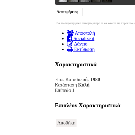
Λεπτομέρειες
Για το συγκεκριμένo ακίνητο μπορείτε να κάνετε τις παρακάτω 
Αποστολή
Socialize it
Δάνειο
Εκτύπωση
Χαρακτηριστικά
Έτος Κατασκευής
1980
Κατάσταση
Καλή
Επίπεδα
1
Επιπλέον Χαρακτηριστικά
Αποθήκη