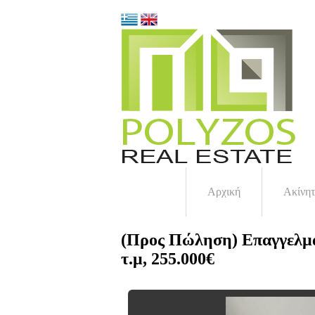
Αρχική
Ακίνη
(Προς Πώληση) Επαγγελμα
τ.μ, 255.000€