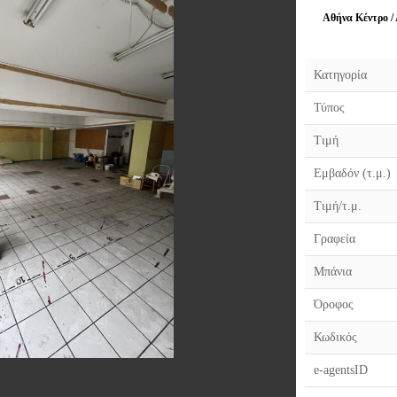
Αθήνα Κέντρο /
Κατηγορία
Τύπος
Τιμή
Εμβαδόν (τ.μ.)
Τιμή/τ.μ.
Γραφεία
Μπάνια
Όροφος
Κωδικός
e-agentsID