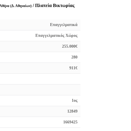
/ Πλατεία Βικτωρίας
 Αθήνα (Δ. Αθηναίων)
Επαγγελματικά
Επαγγελματικός Χώρος
255.000€
280
911€
1ος
12849
1669425