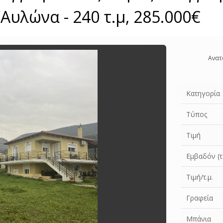
Αυλώνα - 240 τ.μ, 285.000€
Ανατ
Κατηγορία
Τύπος
Τιμή
Εμβαδόν (τ.
Τιμή/τ.μ.
Γραφεία
Μπάνια