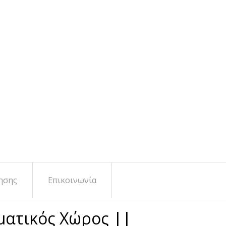
ησης
Επικοινωνία
ματικός Χώρος ||