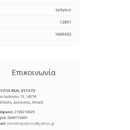
Ισόγειο
12851
1669432
Επικοινωνία
YZOS REAL ESTATE
ου Ιωάννου 13, 14574
όπολη, Διόνυσος, Αττική
λέφωνο
:
2106210629
ητό
: 6949719491
ail:
mesitikopolyzos@yahoo.gr