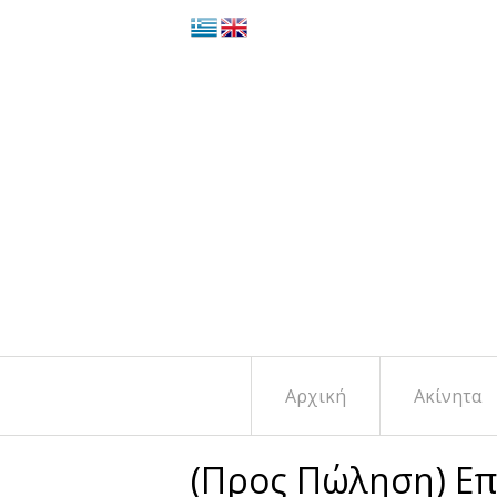
Αρχική
Ακίνητα
(Προς Πώληση) Επ