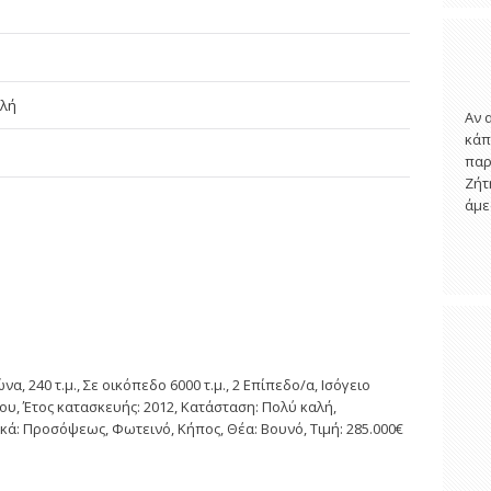
αλή
Αν 
κάπ
παρ
Ζήτ
άμε
 240 τ.μ., Σε οικόπεδο 6000 τ.μ., 2 Επίπεδο/α, Ισόγειο
υ, Έτος κατασκευής: 2012, Κατάσταση: Πολύ καλή,
κά: Προσόψεως, Φωτεινό, Κήπος, Θέα: Βουνό, Τιμή: 285.000€