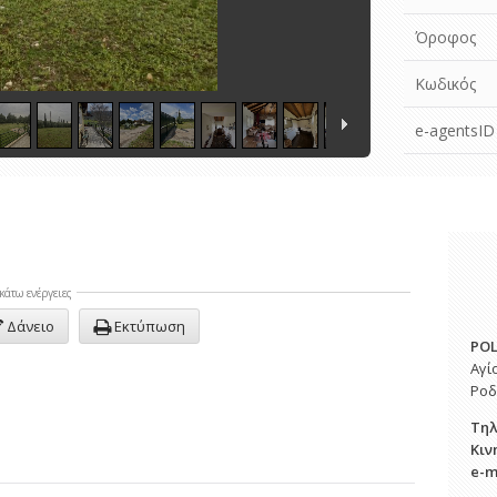
Όροφος
Κωδικός
e-agentsID
κάτω ενέργειες
Δάνειο
Εκτύπωση
POL
Αγί
Ροδ
Τη
Κιν
e-m