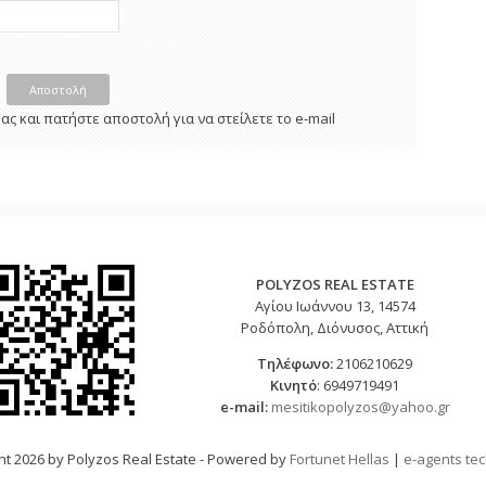
Αποστολή
ς και πατήστε αποστολή για να στείλετε το e-mail
POLYZOS REAL ESTATE
Αγίου Ιωάννου 13, 14574
Ροδόπολη, Διόνυσος, Αττική
Τηλέφωνο
:
2106210629
Κινητό
: 6949719491
e-mail:
mesitikopolyzos@yahoo.gr
ht 2026 by Polyzos Real Estate - Powered by
Fortunet Hellas
|
e-agents te