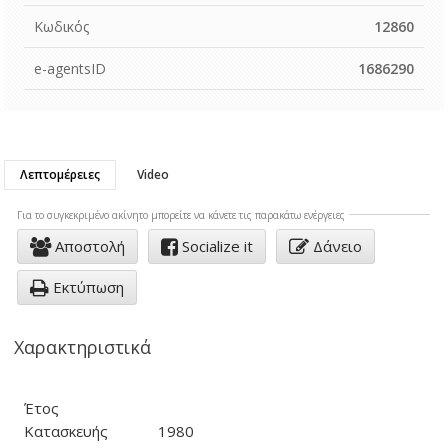
Κωδικός
12860
e-agentsID
1686290
Λεπτομέρειες
Video
Για το συγκεκριμένo ακίνητο μπορείτε να κάνετε τις παρακάτω ενέργειες
Αποστολή
Socialize it
Δάνειο
Εκτύπωση
Χαρακτηριστικά
Έτος
Κατασκευής
1980