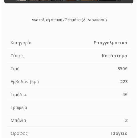
Ανατολική Αττική / Σταμάτα (Δ. Διονύσου)
Κατηγορία
Επαγγελματικά
Τύπος
Κατάστημα
Τιμή
850€
Εμβαδόν (τ.μ.)
223
Τιμή/τ.μ.
4€
Γραφεία
Μπάνια
2
Όροφος
Ισόγειο