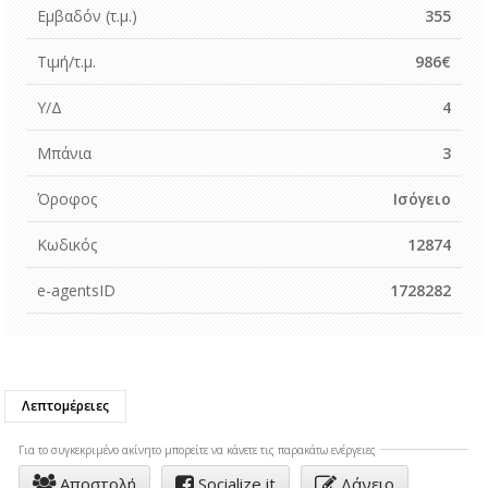
Εμβαδόν (τ.μ.)
355
Τιμή/τ.μ.
986€
Υ/Δ
4
Μπάνια
3
Όροφος
Ισόγειο
Κωδικός
12874
e-agentsID
1728282
Λεπτομέρειες
Για το συγκεκριμένo ακίνητο μπορείτε να κάνετε τις παρακάτω ενέργειες
Αποστολή
Socialize it
Δάνειο