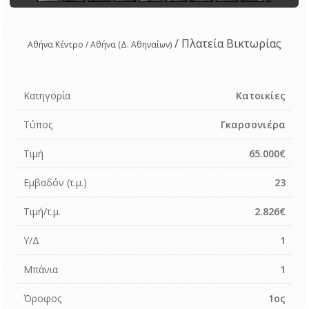
/ Πλατεία Βικτωρίας
Αθήνα Κέντρο / Αθήνα (Δ. Αθηναίων)
Κατηγορία
Κατοικίες
Τύπος
Γκαρσονιέρα
Τιμή
65.000€
Εμβαδόν (τ.μ.)
23
Τιμή/τ.μ.
2.826€
Υ/Δ
1
Μπάνια
1
Όροφος
1ος