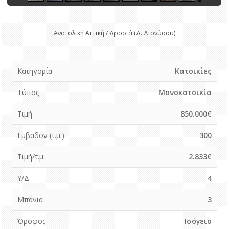
Ανατολική Αττική / Δροσιά (Δ. Διονύσου)
Κατηγορία
Κατοικίες
Τύπος
Μονοκατοικία
Τιμή
850.000€
Εμβαδόν (τ.μ.)
300
Τιμή/τ.μ.
2.833€
Υ/Δ
4
Μπάνια
3
Όροφος
Ισόγειο