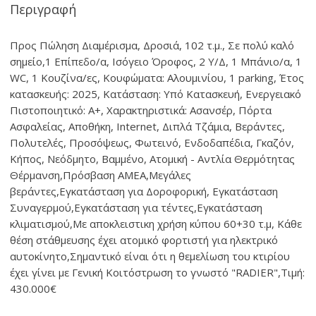
Περιγραφή
Προς Πώληση Διαμέρισμα, Δροσιά, 102 τ.μ., Σε πολύ καλό
σημείο,1 Επίπεδο/α, Ισόγειο Όροφος, 2 Υ/Δ, 1 Μπάνιο/α, 1
WC, 1 Κουζίνα/ες, Kουφώματα: Αλουμινίου, 1 parking, Έτος
κατασκευής: 2025, Κατάσταση: Υπό Κατασκευή, Ενεργειακό
Πιστοποιητικό: Α+, Χαρακτηριστικά: Ασανσέρ, Πόρτα
Ασφαλείας, Αποθήκη, Internet, Διπλά Τζάμια, Βεράντες,
Πολυτελές, Προσόψεως, Φωτεινό, Ενδοδαπέδια, Γκαζόν,
Κήπος, Νεόδμητο, Βαμμένο, Ατομική - Αντλία Θερμότητας
Θέρμανση,Πρόσβαση ΑΜΕΑ,Μεγάλες
βεράντες,Εγκατάσταση για Δοροφορική, Εγκατάσταση
Συναγερμού,Εγκατάσταση για τέντες,Εγκατάσταση
κλιματισμού,Με αποκλειστικη χρήση κύπου 60+30 τ.μ, Κάθε
θέση στάθμευσης έχει ατομικό φορτιστή για ηλεκτρικό
αυτοκίνητο,Σημαντικό είναι ότι η θεμελίωση του κτιρίου
έχει γίνει με Γενική Κοιτόστρωση το γνωστό "RADIER",Τιμή:
430.000€