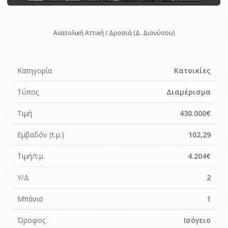
Ανατολική Αττική / Δροσιά (Δ. Διονύσου)
Κατηγορία
Κατοικίες
Τύπος
Διαμέρισμα
Τιμή
430.000€
Εμβαδόν (τ.μ.)
102,29
Τιμή/τ.μ.
4.204€
Υ/Δ
2
Μπάνια
1
Όροφος
Ισόγειο