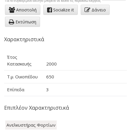
Για το συγκεκριμένo ακίνητο μπορείτε να κάνετε τις παρακάτω ενέργειες
Αποστολή
Socialize it
Δάνειο
Εκτύπωση
Χαρακτηριστικά
Έτος
Κατασκευής
2000
Τ.μ. Οικοπέδου
650
Επίπεδα
3
Επιπλέον Χαρακτηριστικά
Ανελκυστήρας Φορτίων