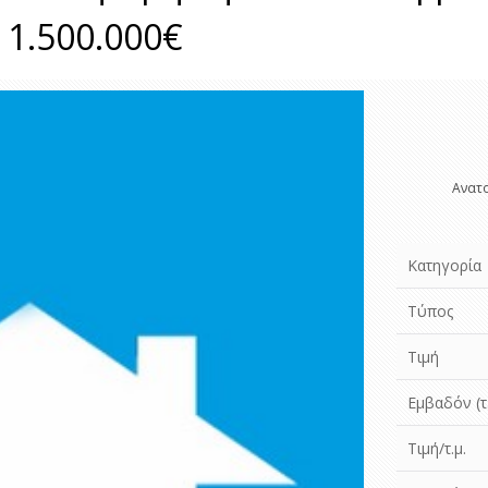
, 1.500.000€
Ανατο
Κατηγορία
Τύπος
Τιμή
Εμβαδόν (τ.
Τιμή/τ.μ.