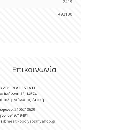
2419
492106
Επικοινωνία
YZOS REAL ESTATE
ου Ιωάννου 13, 14574
όπολη, Διόνυσος, Αττική
λέφωνο
:
2106210629
ητό
: 6949719491
ail:
mesitikopolyzos@yahoo.gr