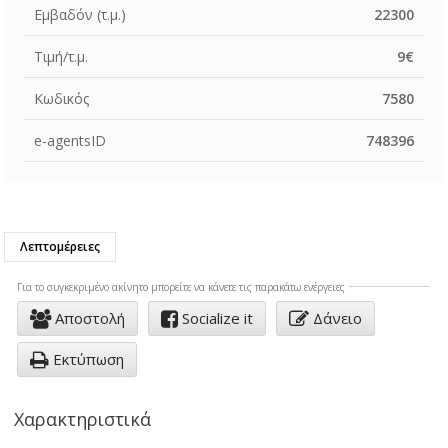
Εμβαδόν (τ.μ.)
22300
Τιμή/τ.μ.
9€
Κωδικός
7580
e-agentsID
748396
Λεπτομέρειες
Για το συγκεκριμένo ακίνητο μπορείτε να κάνετε τις παρακάτω ενέργειες
Αποστολή
Socialize it
Δάνειο
Εκτύπωση
Χαρακτηριστικά