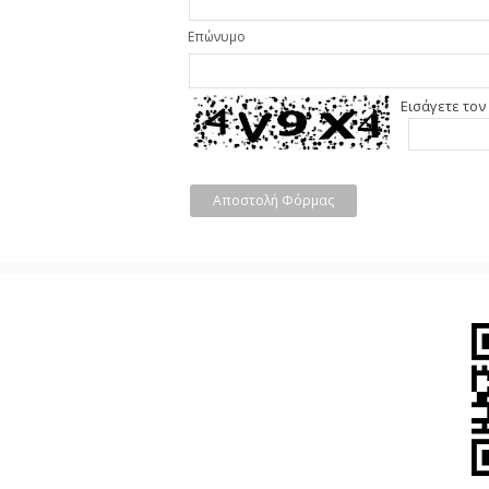
Επώνυμο
Εισάγετε τον
Αποστολή Φόρμας