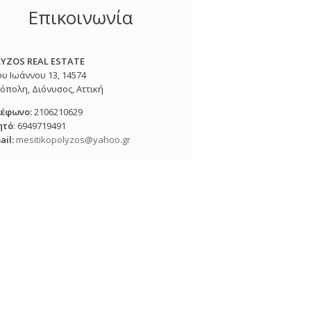
Επικοινωνία
YZOS REAL ESTATE
ου Ιωάννου 13, 14574
όπολη, Διόνυσος, Αττική
λέφωνο
:
2106210629
ητό
: 6949719491
ail:
mesitikopolyzos@yahoo.gr