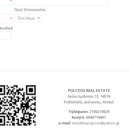
*
Ώρες Επικοινωνίας
*
 κωδικό
POLYZOS REAL ESTATE
Αγίου Ιωάννου 13, 14574
Ροδόπολη, Διόνυσος, Αττική
Τηλέφωνο
:
2106210629
Κινητό
: 6949719491
e-mail:
mesitikopolyzos@yahoo.gr