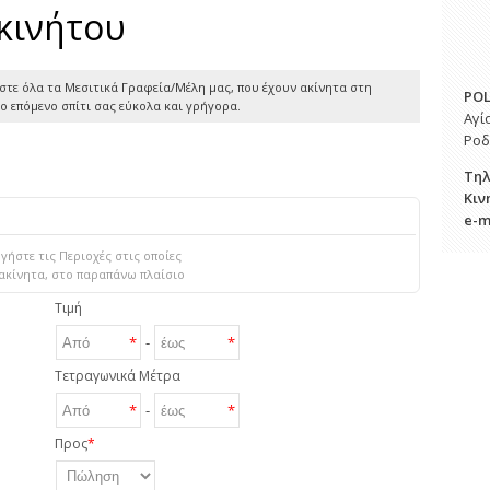
κινήτου
στε όλα τα Μεσιτικά Γραφεία/Μέλη μας, που έχουν ακίνητα στη
POL
 το επόμενο σπίτι σας εύκολα και γρήγορα.
Αγί
Ροδ
Τη
Κιν
e-m
ήστε τις Περιοχές στις οποίες
ακίνητα, στο παραπάνω πλαίσιο
Τιμή
*
-
*
Τετραγωνικά Μέτρα
*
-
*
Προς
*