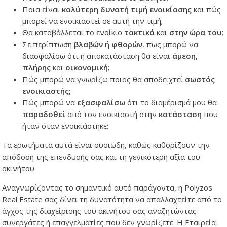
Ποια είναι
καλύτερη δυνατή τιμή ενοικίασης
και πώς
μπορεί να ενοικιαστεί σε αυτή την τιμή;
Θα καταβάλλεται το ενοίκιο
τακτικά
και
στην ώρα του
;
Σε περίπτωση
βλαβών ή φθορών
, πως μπορώ να
διασφαλίσω ότι η αποκατάσταση θα είναι
άμεση,
πλήρης
και
οικονομική
;
Πώς μπορώ να γνωρίζω ποιος θα αποδειχτεί
σωστός
ενοικιαστής;
Πώς μπορώ να
εξασφαλίσω
ότι το διαμέρισμά μου θα
παραδοθεί
από τον ενοικιαστή στην
κατάσταση
που
ήταν όταν ενοικιάστηκε;
Τα ερωτήματα αυτά είναι ουσιώδη, καθώς καθορίζουν την
απόδοση της επένδυσής σας και τη γενικότερη αξία του
ακινήτου.
Αναγνωρίζοντας το σημαντικό αυτό παράγοντα, η Polyzos
Real Estate σας δίνει τη δυνατότητα να απαλλαχτείτε από το
άγχος της διαχείρισης του ακινήτου σας αναζητώντας
συνεργάτες ή επαγγελματίες που δεν γνωρίζετε. Η Εταιρεία