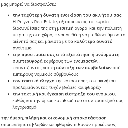
μας μπορεί να διασφαλίσει:
την ταχύτερη δυνατή ενοικίαση του ακινήτου σας
.
Η Polyzos Real Estate, αξιοποιώντας τις ευρείες
διασυνδέσεις της στη μεσιτική αγορά και την πολυετή
πείρα της στο χώρο, είναι σε θέση να μισθώσει άμεσα το
ακίνητό σας και μάλιστα με
το καλύτερο δυνατό
αντίτιμο·
την προστασία σας από εξαπάτηση ή ανάρμοστη
συμπεριφορά
εκ μέρους των ενοικιαστών,
φροντίζοντας για τη
σύνταξη των συμβολαίων
από
έμπειρους νομικούς σύμβουλους·
τον τακτικό έλεγχο
της κατάστασης του ακινήτου,
προλαμβάνοντας τυχόν βλάβες και φθορές·
την τακτική και έγκαιρη είσπραξη του ενοικίου
,
καθώς και την άμεση κατάθεσή του στον τραπεζικό σας
λογαριασμό·
την άμεση, πλήρη και οικονομική αποκατάσταση
οποιωνδήποτε βλαβών και φθορών πιθανόν προκύψουν,