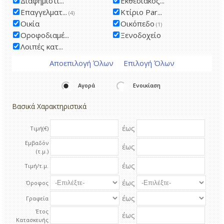
Διαφημιστι...
Εκθεσιακός...
Επαγγελματ...
Κτίριο Par...
(4)
Οικία
Οικόπεδο
(1)
Οροφοδιαμέ...
Ξενοδοχείο
Λοιπές κατ...
Αποεπιλογή Όλων
Επιλογή Όλων
Αγορά
Ενοικίαση
Βασικά Χαρακτηριστικά
έως
Τιμή(€)
Εμβαδόν
έως
(τ.μ.)
έως
Τιμή/τ.μ.
έως
Όροφος
έως
Γραφεία
Έτος
έως
Κατασκευής