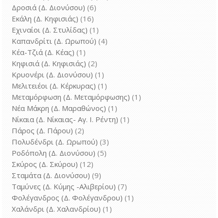
Δροσιά (Δ. Διονύσου)
(6)
Εκάλη (Δ. Κηφισιάς)
(16)
Εχιναίοι (Δ. Στυλίδας)
(1)
Καπανδρίτι (Δ. Ωρωπού)
(4)
Κέα-Τζιά (Δ. Κέας)
(1)
Κηφισιά (Δ. Κηφισιάς)
(2)
Κρυονέρι (Δ. Διονύσου)
(1)
Μελιτειέοι (Δ. Κέρκυρας)
(1)
Μεταμόρφωση (Δ. Μεταμόρφωσης)
(1)
Νέα Μάκρη (Δ. Μαραθώνος)
(1)
Νίκαια (Δ. Νίκαιας- Αγ. Ι. Ρέντη)
(1)
Πάρος (Δ. Πάρου)
(2)
Πολυδένδρι (Δ. Ωρωπού)
(3)
Ροδόπολη (Δ. Διονύσου)
(5)
Σκύρος (Δ. Σκύρου)
(12)
Σταμάτα (Δ. Διονύσου)
(9)
Ταμύνες (Δ. Κύμης -Αλιβερίου)
(7)
Φολέγανδρος (Δ. Φολέγανδρου)
(1)
Χαλάνδρι (Δ. Χαλανδρίου)
(1)