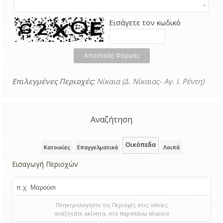
Εισάγετε τον κωδικό
Αποστολή Φόρμας
Επιλεγμένες Περιοχές:
Νίκαια (Δ. Νίκαιας- Αγ. Ι. Ρέντη)
Αναζήτηση
Οικόπεδα
Κατοικίες
Επαγγελματικά
Λοιπά
Εισαγωγή Περιοχών
Πληκτρολογήστε τις Περιοχές στις οποίες
αναζητάτε ακίνητα, στο παραπάνω πλαίσιο