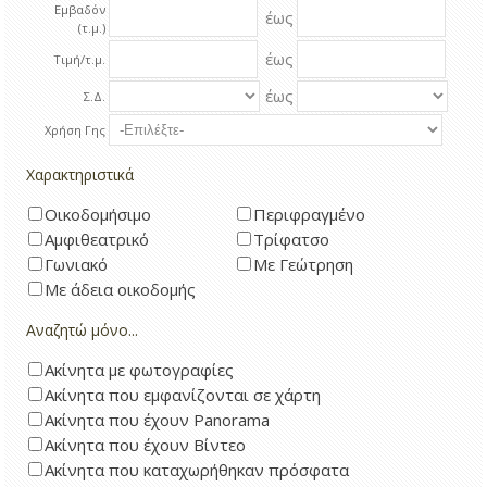
Εμβαδόν
έως
(τ.μ.)
έως
Τιμή/τ.μ.
έως
Σ.Δ.
Χρήση Γης
Χαρακτηριστικά
Οικοδομήσιμο
Περιφραγμένο
Αμφιθεατρικό
Τρίφατσο
Γωνιακό
Με Γεώτρηση
Με άδεια οικοδομής
Αναζητώ μόνο...
Ακίνητα με φωτογραφίες
Ακίνητα που εμφανίζονται σε χάρτη
Ακίνητα που έχουν Panorama
Ακίνητα που έχουν Βίντεο
Ακίνητα που καταχωρήθηκαν πρόσφατα