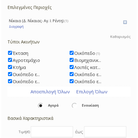
Επιλεγμένες Περιοχές
Νίκαια (Δ. Νίκαιας- Αγ. Ι. Ρέντη)
(1)
Διαγραφή
Καθαρισμός
Τύποι Ακινήτων
Έκταση
Οικόπεδο
(1)
Αγροτεμάχιο
Βιομηχανικ...
Κτήμα
Λοιπές κατ...
Οικόπεδο ε...
Οικόπεδο ε...
Οικόπεδο ε...
Οικόπεδο ε...
Αποεπιλογή Όλων
Επιλογή Όλων
Αγορά
Ενοικίαση
Βασικά Χαρακτηριστικά
έως
Τιμή(€)